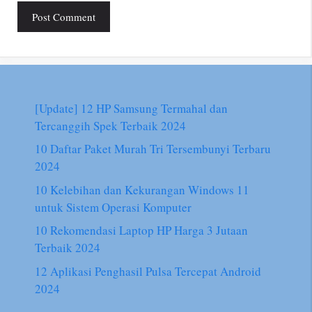
[Update] 12 HP Samsung Termahal dan
Tercanggih Spek Terbaik 2024
10 Daftar Paket Murah Tri Tersembunyi Terbaru
2024
10 Kelebihan dan Kekurangan Windows 11
untuk Sistem Operasi Komputer
10 Rekomendasi Laptop HP Harga 3 Jutaan
Terbaik 2024
12 Aplikasi Penghasil Pulsa Tercepat Android
2024