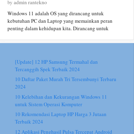
by
admin rantekno
Windows 11 adalah OS yang dirancang untuk
kebutuhan PC dan Laptop yang memainkan peran
penting dalam kehidupan kita. Dirancang untuk
[Update] 12 HP Samsung Termahal dan
Tercanggih Spek Terbaik 2024
10 Daftar Paket Murah Tri Tersembunyi Terbaru
2024
10 Kelebihan dan Kekurangan Windows 11
untuk Sistem Operasi Komputer
10 Rekomendasi Laptop HP Harga 3 Jutaan
Terbaik 2024
12 Aplikasi Penghasil Pulsa Tercepat Android