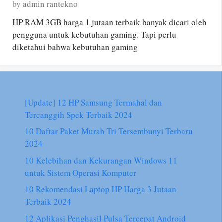
by
admin rantekno
HP RAM 3GB harga 1 jutaan terbaik banyak dicari oleh
pengguna untuk kebutuhan gaming. Tapi perlu
diketahui bahwa kebutuhan gaming
[Update] 12 HP Samsung Termahal dan
Tercanggih Spek Terbaik 2024
10 Daftar Paket Murah Tri Tersembunyi Terbaru
2024
10 Kelebihan dan Kekurangan Windows 11
untuk Sistem Operasi Komputer
10 Rekomendasi Laptop HP Harga 3 Jutaan
Terbaik 2024
12 Aplikasi Penghasil Pulsa Tercepat Android