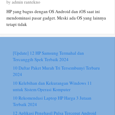
by
admin rantekno
HP yang bagus dengan OS Android dan iOS saat ini
mendominasi pasar gadget. Meski ada OS yang lainnya
tetapi tidak
[Update] 12 HP Samsung Termahal dan
Tercanggih Spek Terbaik 2024
10 Daftar Paket Murah Tri Tersembunyi Terbaru
2024
10 Kelebihan dan Kekurangan Windows 11
untuk Sistem Operasi Komputer
10 Rekomendasi Laptop HP Harga 3 Jutaan
Terbaik 2024
12 Aplikasi Penghasil Pulsa Tercepat Android