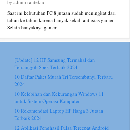
by
admin rantekno
Saat ini kebutuhan PC 8 jutaan sudah meningkat dari
tahun ke tahun karena banyak sekali antusias gamer.
Selain banyaknya gamer
[Update] 12 HP Samsung Termahal dan
Tercanggih Spek Terbaik 2024
10 Daftar Paket Murah Tri Tersembunyi Terbaru
2024
10 Kelebihan dan Kekurangan Windows 11
untuk Sistem Operasi Komputer
10 Rekomendasi Laptop HP Harga 3 Jutaan
Terbaik 2024
12 Aplikasi Penghasil Pulsa Tercepat Android