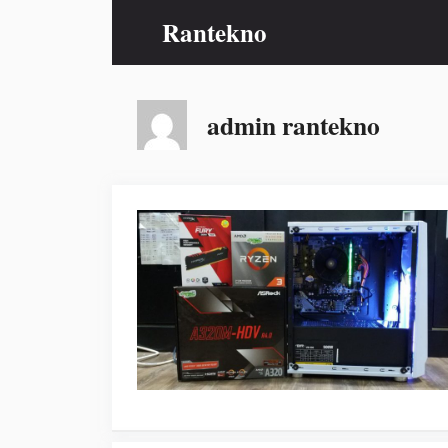
Skip
Rantekno
to
content
admin rantekno