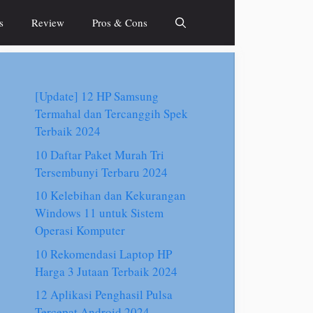
s
Review
Pros & Cons
[Update] 12 HP Samsung
Termahal dan Tercanggih Spek
Terbaik 2024
10 Daftar Paket Murah Tri
Tersembunyi Terbaru 2024
10 Kelebihan dan Kekurangan
Windows 11 untuk Sistem
Operasi Komputer
10 Rekomendasi Laptop HP
Harga 3 Jutaan Terbaik 2024
12 Aplikasi Penghasil Pulsa
Tercepat Android 2024