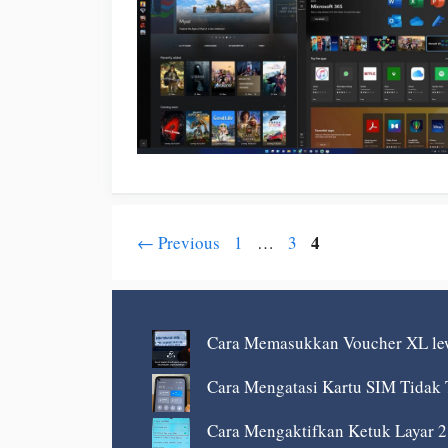
Page
Page
Page
4
←
Previous
1
…
3
Cara Memasukkan Voucher XL le
Cara Mengatasi Kartu SIM Tidak 
Cara Mengaktifkan Ketuk Layar 2