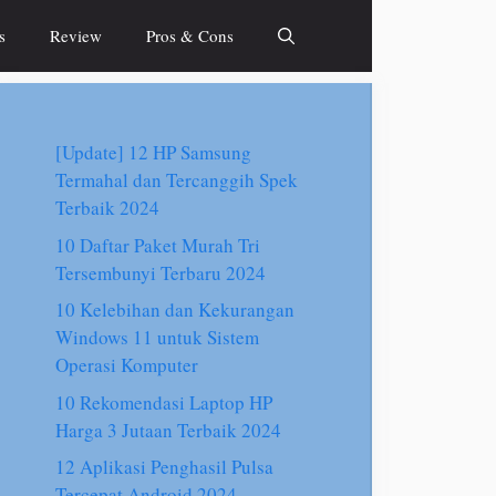
s
Review
Pros & Cons
[Update] 12 HP Samsung
Termahal dan Tercanggih Spek
Terbaik 2024
10 Daftar Paket Murah Tri
Tersembunyi Terbaru 2024
10 Kelebihan dan Kekurangan
Windows 11 untuk Sistem
Operasi Komputer
10 Rekomendasi Laptop HP
Harga 3 Jutaan Terbaik 2024
12 Aplikasi Penghasil Pulsa
Tercepat Android 2024